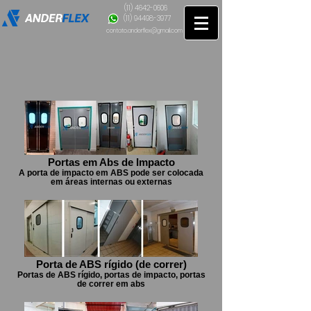
(11) 4642-0606
(11) 94498-3977
contato.anderflex@gmail.com
Portas em Abs de Impacto
A porta de impacto em ABS pode ser colocada
em áreas internas ou externas
Porta de ABS rígido (de correr)
Portas de ABS rígido, portas de impacto, portas
de correr em abs