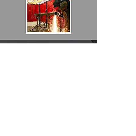
Portas Flexdoor vai e vem
ou porta de PVC Flexível
Também chamada de porta bang
bang ou porta flexível vai e vem,
conheça o nosso produto