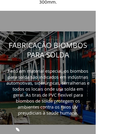
300mm.
FABRICAÇÃO BIOMBOS
PARA SOLDA
Feito em material especial, os biombos
para solda são indicados em indústrias
automotivas, siderúrgicas, serralherias e
todos os locais onde usa solda em
geral. As tiras de PVC flexível para
biombos de solda protegem os
ambientes contra os raios UV
prejudiciais à saúde humana.