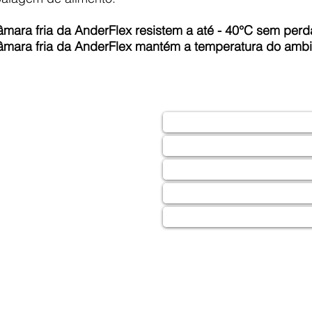
câmara fria da AnderFlex r
esistem a até - 40°C sem perda
câmara fria da AnderFlex
mantém a temperatura do ambi
m São Vicente, São
CONTA
os | Desenvolvido p/
Doomel Marketing Agency