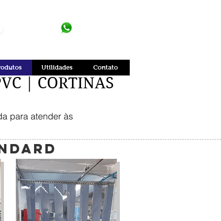
(11) 4642-0606
(11) 94498-3977
rodutos
Utilidades
Contato
PVC | CORTINAS
ida para atender às
ANDARD