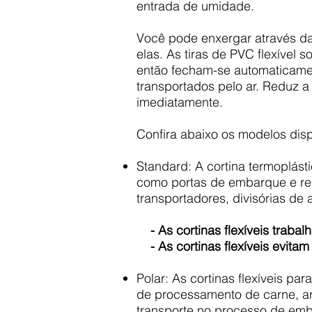
entrada de umidade.
Você pode enxergar através das
elas. As tiras de PVC flexível
então fecham-se automaticamen
transportados pelo ar. Reduz 
imediatamente.
Confira abaixo os modelos disp
Standard:
A cortina termoplást
como portas de embarque e rece
transportadores, divisórias de
- As
cortinas flexíveis traba
- As
cortinas flexíveis e
vitam
Polar:
As cortinas flexíveis pa
de processamento de carne, arm
transporte no processo de em