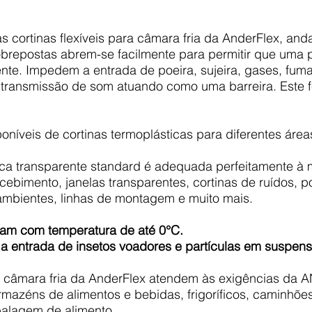
 cortinas flexíveis para câmara fria da AnderFlex, anda
 sobrepostas abrem-se facilmente para permitir que um
te. Impedem a entrada de poeira, sujeira, gases, fum
a transmissão de som atuando como uma barreira. Este 
oníveis de cortinas termoplásticas para diferentes área
ica transparente standard é adequada perfeitamente à m
bimento, janelas transparentes, cortinas de ruídos, po
 ambientes, linhas de montagem e muito mais
.
lham com t
emperatura de até 0°C.
 a entrada de insetos voadores e partículas em suspens
ra câmara fria da AnderFlex atendem às exigências da 
azéns de alimentos e bebidas, frigoríficos, caminhões 
balagem de alimento.