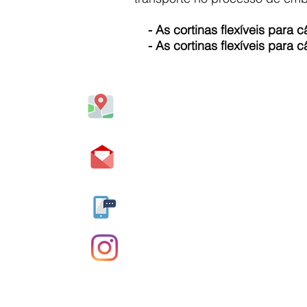
- As
cortinas flexíveis para 
- As
cortinas flexíveis para 
Rua Jorge Moreira de Sousa, 190 - Jardi
Paulo - SP, 08021-610
contato.anderflex@gmail.com
​Tel. (11) 4642-0606
Whatsapp. (11) 94498-3977
@_anderflex
COPYRIGHT 2026. Todos os Direitos Reservad