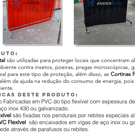
duto:
tal
são utilizadas para proteger locais que concentram al
ente contra insetos, poeiras, pragas microscópicas, ga
ideal para este tipo de proteção, além disso, as
Cortinas 
além da ajuda na redução do consumo de energia, pois 
iente.
icas deste produto:
 Fabricadas em PVC do tipo flexível com espessura d
aço inox 430 ou galvanizado.
xível
são fixadas nos pendurais por rebites especiais al
VC Flexível
são encaixados em vigas de aço inox ou g
arede através de parafusos ou rebites.